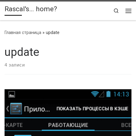
Rascal's… home?
Skip to content
Search
Ме
Главная страница
»
update
update
4 записи