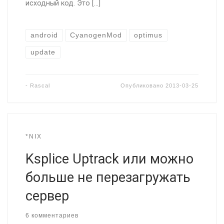
исходный код. Это […]
android
CyanogenMod
optimus
update
-
Rascal
Опубликовано
2013-03-25
*NIX
Ksplice Uptrack или можно
больше не перезагружать
сервер
6 комментариев