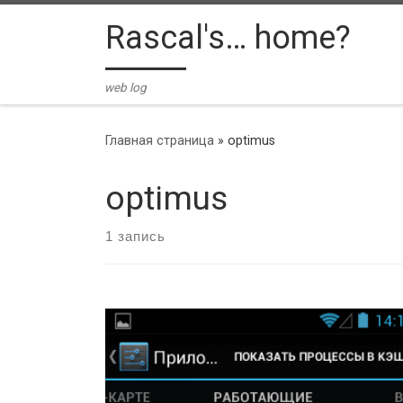
Skip to content
Rascal's… home?
web log
Главная страница
»
optimus
optimus
1 запись