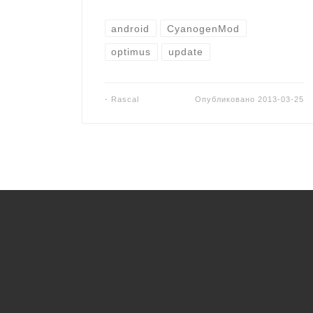
android
CyanogenMod
optimus
update
-
Rascal
Опубликовано
2013-03-25