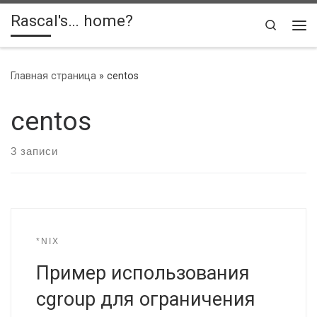
Rascal's… home?
Skip to content
Search
Ме
Главная страница
»
centos
centos
3 записи
*NIX
Пример использования
cgroup для ограничения