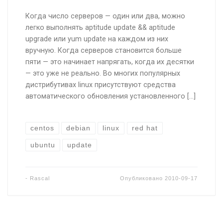
Когда число серверов — один или два, можно
легко выполнять aptitude update && aptitude
upgrade или yum update на каждом из них
вручную. Когда серверов становится больше
пяти — это начинает напрягать, когда их десятки
— это уже не реально. Во многих популярных
дистрибутивах linux присутствуют средства
автоматического обновления установленного […]
centos
debian
linux
red hat
ubuntu
update
-
Rascal
Опубликовано
2010-09-17