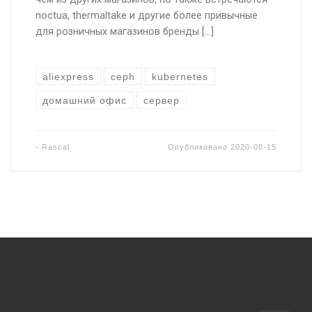
noctua, thermaltake и другие более привычные
для розничных магазинов бренды […]
aliexpress
ceph
kubernetes
домашний офис
сервер
-
Rascal
Опубликовано
2020-08-15