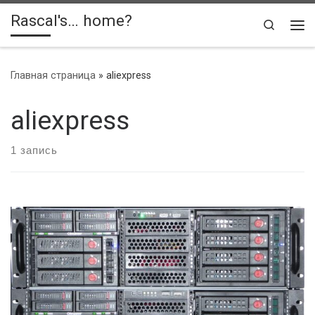
Rascal's… home?
Skip to content
Search
Ме
Главная страница
»
aliexpress
aliexpress
1 запись