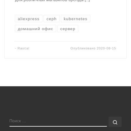
aliexpress
ceph
kubernetes
домашний офис
сервер
-
Rascal
Опубликовано
2020-08-15
ПОИСК
Поис