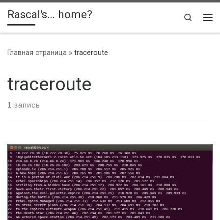
Rascal's… home?
Skip to content
Search
Ме
Главная страница
»
traceroute
traceroute
1 запись