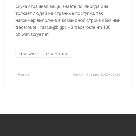
Скука страшная вещь, знаете ли. Иногда она
толкает людей на странные поступки, так
например выполнив в командной строке обычный
traceroute… rascal@bigpc:~$ traceroute -m 100
obiwan.scrye.net
star wars
traceroute
-
Rascal
Опубликовано
2013-02-10