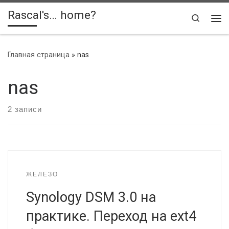
Rascal's… home?
Skip to content
Search
Ме
Главная страница
»
nas
nas
2 записи
ЖЕЛЕЗО
Synology DSM 3.0 на
практике. Переход на ext4