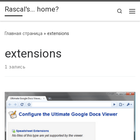
Rascal's… home?
Skip to content
Search
Ме
Главная страница
»
extensions
extensions
1 запись