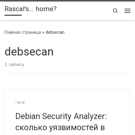
Rascal's… home?
Skip to content
Search
Ме
Главная страница
»
debsecan
debsecan
1 запись
*NIX
Debian Security Analyzer:
сколько уязвимостей в