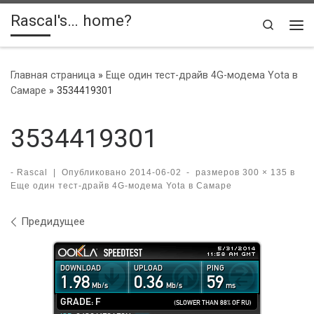
Rascal's… home?
Skip to content
Search
Ме
Главная страница
»
Еще один тест-драйв 4G-модема Yota в
Самаре
»
3534419301
3534419301
-
Rascal
|
Опубликовано
2014-06-02
-
размеров
300 × 135
в
Еще один тест-драйв 4G-модема Yota в Самаре
Навигация по изображениям
Предидущее