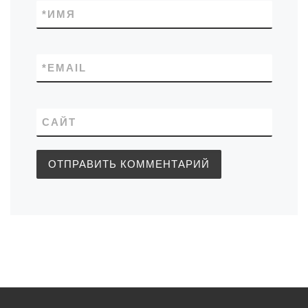
*
ИМЯ
*
EMAIL
САЙТ