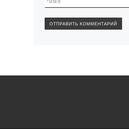
*
ИМЯ