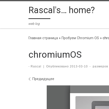
Skip to content
Rascal's… home?
web log
Главная страница
»
Пробуем Chromium OS
»
chr
chromiumOS
-
Rascal
|
Опубликовано
2013-03-10
-
размеров
Навигация по изобра
Предидущее