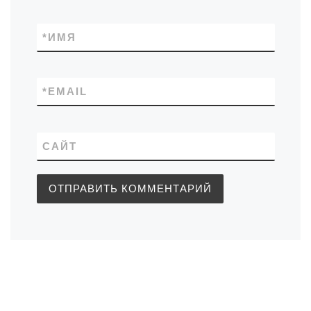
*
ИМЯ
*
EMAIL
САЙТ