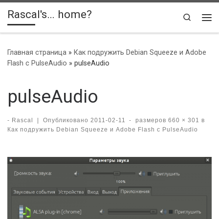
Rascal's… home?
Skip to content
Search
Ме
Главная страница
»
Как подружить Debian Squeeze и Adobe
Flash с PulseAudio
»
pulseAudio
pulseAudio
-
Rascal
|
Опубликовано
2011-02-11
-
размеров
660 × 301
в
Как подружить Debian Squeeze и Adobe Flash с PulseAudio
Навигация по изображениям