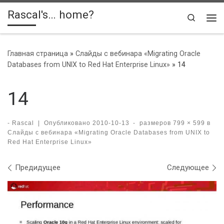
Rascal's… home?
Skip to content
Search
Ме
Главная страница
»
Слайды с вебинара «Migrating Oracle
Databases from UNIX to Red Hat Enterprise Linux»
»
14
14
-
Rascal
|
Опубликовано
2010-10-13
-
размеров
799 × 599
в
Слайды с вебинара «Migrating Oracle Databases from UNIX to
Red Hat Enterprise Linux»
Навигация по изображениям
Предидущее
Следующее