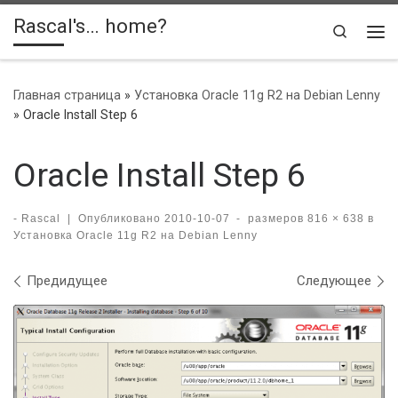
Rascal's… home?
Skip to content
Search
Ме
Главная страница
»
Установка Oracle 11g R2 на Debian Lenny
»
Oracle Install Step 6
Oracle Install Step 6
-
Rascal
|
Опубликовано
2010-10-07
-
размеров
816 × 638
в
Установка Oracle 11g R2 на Debian Lenny
Навигация по изображениям
Предидущее
Следующее