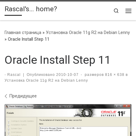
Rascal's… home?
Skip to content
Search
Ме
Главная страница
»
Установка Oracle 11g R2 на Debian Lenny
»
Oracle Install Step 11
Oracle Install Step 11
-
Rascal
|
Опубликовано
2010-10-07
-
размеров
816 × 638
в
Установка Oracle 11g R2 на Debian Lenny
Навигация по изображениям
Предидущее