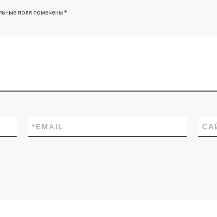
льные поля помечены
*
*
EMAIL
СА