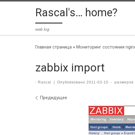
Skip to content
Rascal's… home?
web log
Главная страница
»
Мониторинг состояния ngin
zabbix import
-
Rascal
|
Опубликовано
2011-03-10
-
размеров
Навигация по изобра
Предидущее