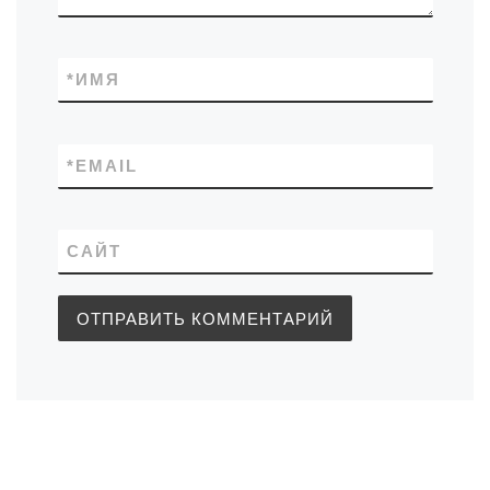
*
ИМЯ
*
EMAIL
САЙТ