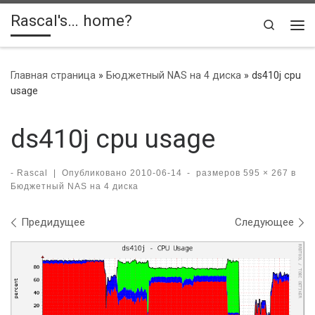
Rascal's… home?
Skip to content
Search
Ме
Главная страница
»
Бюджетный NAS на 4 диска
»
ds410j cpu
usage
ds410j cpu usage
-
Rascal
|
Опубликовано
2010-06-14
-
размеров
595 × 267
в
Бюджетный NAS на 4 диска
Навигация по изображениям
Предидущее
Следующее