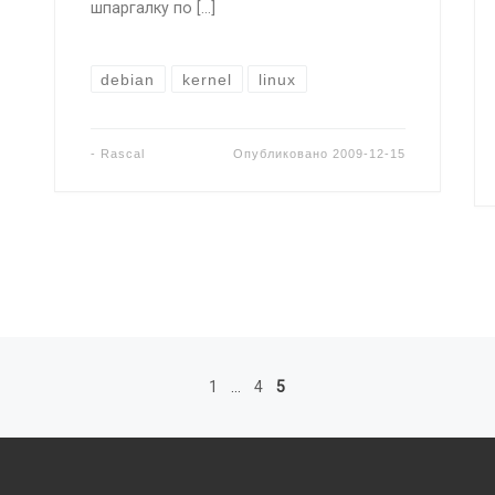
шпаргалку по […]
debian
kernel
linux
-
Rascal
Опубликовано
2009-12-15
1
…
4
5