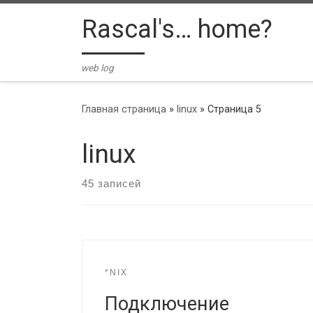
Skip to content
Rascal's… home?
web log
Главная страница
»
linux
»
Страница 5
linux
45 записей
*NIX
Подключение