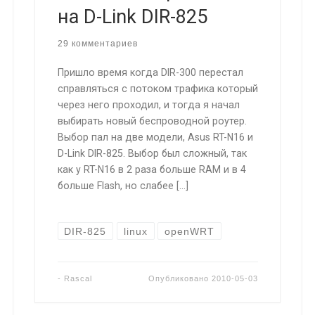
на D-Link DIR-825
29 комментариев
Пришло время когда DIR-300 перестал
справляться с потоком трафика который
через него проходил, и тогда я начал
выбирать новый беспроводной роутер.
Выбор пал на две модели, Asus RT-N16 и
D-Link DIR-825. Выбор был сложный, так
как у RT-N16 в 2 раза больше RAM и в 4
больше Flash, но слабее […]
DIR-825
linux
openWRT
-
Rascal
Опубликовано
2010-05-03