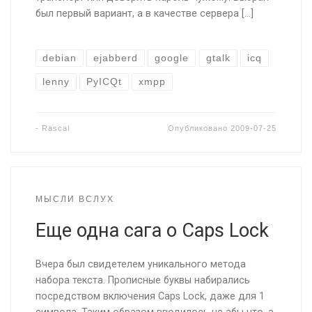
был первый вариант, а в качестве сервера […]
debian
ejabberd
google
gtalk
icq
lenny
PyICQt
xmpp
-
Rascal
Опубликовано
2009-07-25
МЫСЛИ ВСЛУХ
Еще одна сага о Caps Lock
Вчера был свидетелем уникального метода
набора текста. Прописные буквы набирались
посредством включения Caps Lock, даже для 1