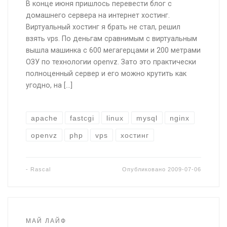
В конце июня пришлось перевести блог с
домашнего сервера на интернет хостинг.
Виртуальный хостинг я брать не стал, решил
взять vps. По деньгам сравнимым с виртуальным
вышла машинка с 600 мегагерцами и 200 метрами
ОЗУ по технологии openvz. Зато это практически
полноценный сервер и его можно крутить как
угодно, на […]
apache
fastcgi
linux
mysql
nginx
openvz
php
vps
хостинг
-
Rascal
Опубликовано
2009-07-06
МАЙ ЛАЙФ