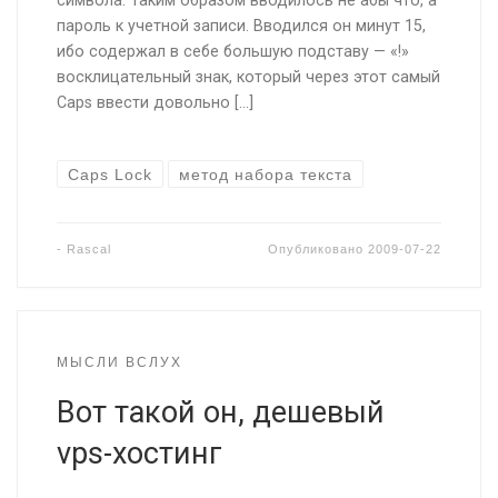
символа. Таким образом вводилось не абы что, а
пароль к учетной записи. Вводился он минут 15,
ибо содержал в себе большую подставу — «!»
восклицательный знак, который через этот самый
Caps ввести довольно […]
Caps Lock
метод набора текста
-
Rascal
Опубликовано
2009-07-22
МЫСЛИ ВСЛУХ
Вот такой он, дешевый
vps-хостинг