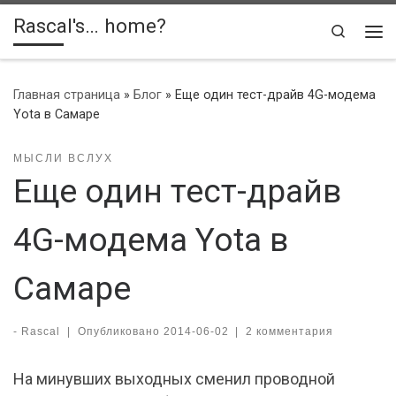
Rascal's… home?
Skip to content
Search
Ме
Главная страница
»
Блог
»
Еще один тест-драйв 4G-модема
Yota в Самаре
МЫСЛИ ВСЛУХ
Еще один тест-драйв
4G-модема Yota в
Самаре
-
Rascal
|
Опубликовано
2014-06-02
|
2 комментария
На минувших выходных сменил проводной