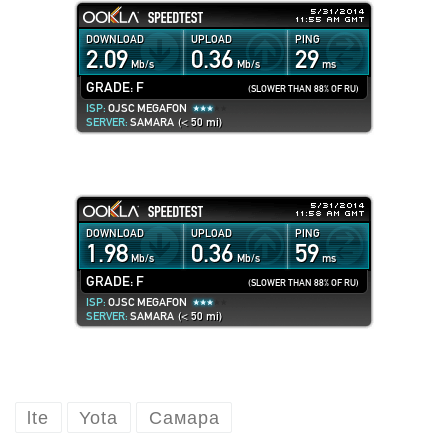
lte
Yota
Самара